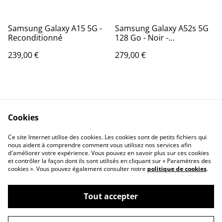
Samsung Galaxy A15 5G -
Samsung Galaxy A52s 5G
Reconditionné
128 Go - Noir -
Reconditionné
239,00 €
279,00 €
Cookies
Ce site Internet utilise des cookies. Les cookies sont de petits fichiers qui
nous aident à comprendre comment vous utilisez nos services afin
Contactez-nous
Conditions
d'améliorer votre expérience. Vous pouvez en savoir plus sur ces cookies
Politique de
Politique de cookies
et contrôler la façon dont ils sont utilisés en cliquant sur « Paramètres des
confidentialité
cookies ». Vous pouvez également consulter notre
politique de cookies
.
Tout accepter
©
2026
Mediaphons13