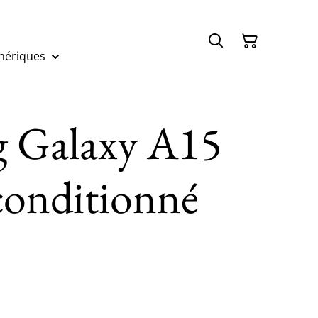
hériques
 Galaxy A15
conditionné