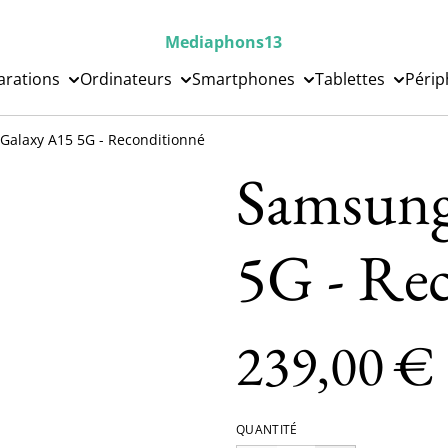
Mediaphons13
arations
Ordinateurs
Smartphones
Tablettes
Périp
alaxy A15 5G - Reconditionné
Samsung
5G - Re
239,00 €
QUANTITÉ