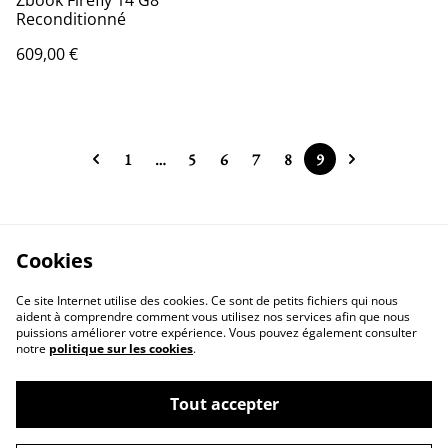
Zbook Firefly 14 G8
Reconditionné
609,00 €
1
…
5
6
7
8
9
Cookies
Ce site Internet utilise des cookies. Ce sont de petits fichiers qui nous
aident à comprendre comment vous utilisez nos services afin que nous
puissions améliorer votre expérience. Vous pouvez également consulter
notre
politique sur les cookies
.
Contactez-nous
Conditions
Politique de
Politique de cookies
Tout accepter
confidentialité